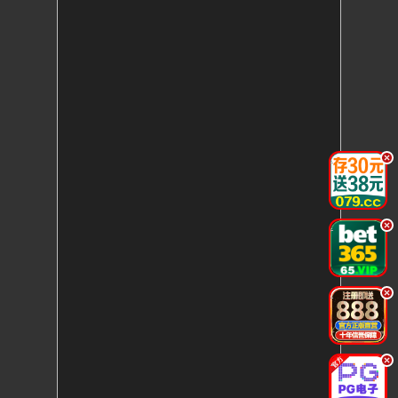
.
.
.
.